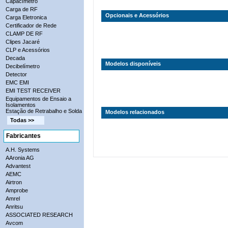
Capacímetro
Carga de RF
Opcionais e Acessórios
Carga Eletronica
Certificador de Rede
CLAMP DE RF
Clipes Jacaré
CLP e Acessórios
Decada
Modelos disponíveis
Decibelímetro
Detector
EMC EMI
EMI TEST RECEIVER
Equipamentos de Ensaio a
Isolamentos
Estação de Retrabalho e Solda
Modelos relacionados
Todas >>
Fabricantes
A.H. Systems
AAronia AG
Advantest
AEMC
Airtron
Amprobe
Amrel
Anritsu
ASSOCIATED RESEARCH
Avcom