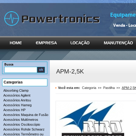
Equipamen
Venda - Loc
Busca
APM-2,5K
Categorias
Você esta em:
Categoria
Pastilha
APM-2,5
Absorbing Clamp
Acessórios Agilent
Acessórios Anritsu
Acessórios Hameg
Acessórios HP
Acessórios Maquina de Fusão
Acessórios Multímetros
Acessórios Osciloscópio
Acessórios Rohde Schwarz
Acessórios Termômetro ou