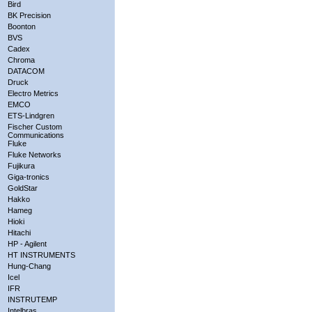
Bird
BK Precision
Boonton
BVS
Cadex
Chroma
DATACOM
Druck
Electro Metrics
EMCO
ETS-Lindgren
Fischer Custom
Communications
Fluke
Fluke Networks
Fujikura
Giga-tronics
GoldStar
Hakko
Hameg
Hioki
Hitachi
HP - Agilent
HT INSTRUMENTS
Hung-Chang
Icel
IFR
INSTRUTEMP
Intelbras