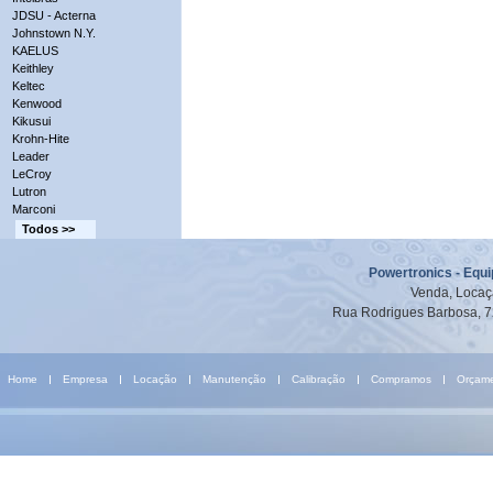
JDSU - Acterna
Johnstown N.Y.
KAELUS
Keithley
Keltec
Kenwood
Kikusui
Krohn-Hite
Leader
LeCroy
Lutron
Marconi
Todos >>
Powertronics - Equ
Venda, Locaç
Rua Rodrigues Barbosa, 7
Home
Empresa
Locação
Manutenção
Calibração
Compramos
Orçam