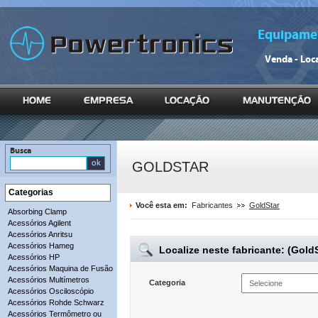
Equipamen
Venda - Loc
Busca
GOLDSTAR
Categorias
Você esta em:
Fabricantes
GoldStar
Absorbing Clamp
Acessórios Agilent
Acessórios Anritsu
Acessórios Hameg
Localize neste fabricante: (GoldS
Acessórios HP
Acessórios Maquina de Fusão
Acessórios Multímetros
Categoria
Acessórios Osciloscópio
Acessórios Rohde Schwarz
Acessórios Termômetro ou