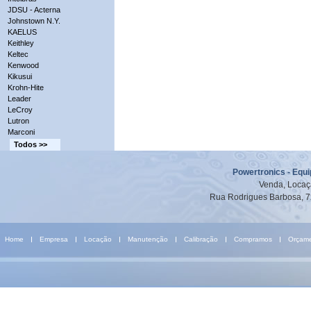
JDSU - Acterna
Johnstown N.Y.
KAELUS
Keithley
Keltec
Kenwood
Kikusui
Krohn-Hite
Leader
LeCroy
Lutron
Marconi
Todos >>
Powertronics - Equ
Venda, Locaç
Rua Rodrigues Barbosa, 7
Home
Empresa
Locação
Manutenção
Calibração
Compramos
Orçam