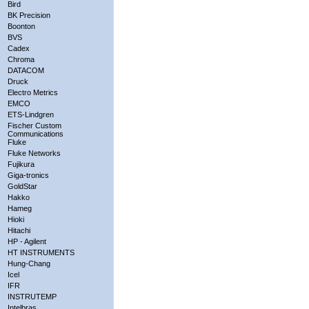
Bird
BK Precision
Boonton
BVS
Cadex
Chroma
DATACOM
Druck
Electro Metrics
EMCO
ETS-Lindgren
Fischer Custom
Communications
Fluke
Fluke Networks
Fujikura
Giga-tronics
GoldStar
Hakko
Hameg
Hioki
Hitachi
HP - Agilent
HT INSTRUMENTS
Hung-Chang
Icel
IFR
INSTRUTEMP
Intelbras