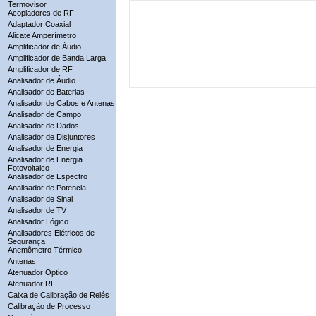
Termovisor
Acopladores de RF
Adaptador Coaxial
Alicate Amperímetro
Amplificador de Áudio
Amplificador de Banda Larga
Amplificador de RF
Analisador de Áudio
Analisador de Baterias
Analisador de Cabos e Antenas
Analisador de Campo
Analisador de Dados
Analisador de Disjuntores
Analisador de Energia
Analisador de Energia
Fotovoltaico
Analisador de Espectro
Analisador de Potencia
Analisador de Sinal
Analisador de TV
Analisador Lógico
Analisadores Elétricos de
Segurança
Anemômetro Térmico
Antenas
Atenuador Optico
Atenuador RF
Caixa de Calibração de Relés
Calibração de Processo