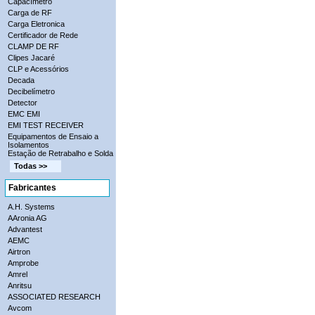
Capacímetro
Carga de RF
Carga Eletronica
Certificador de Rede
CLAMP DE RF
Clipes Jacaré
CLP e Acessórios
Decada
Decibelímetro
Detector
EMC EMI
EMI TEST RECEIVER
Equipamentos de Ensaio a
Isolamentos
Estação de Retrabalho e Solda
Todas >>
Fabricantes
A.H. Systems
AAronia AG
Advantest
AEMC
Airtron
Amprobe
Amrel
Anritsu
ASSOCIATED RESEARCH
Avcom